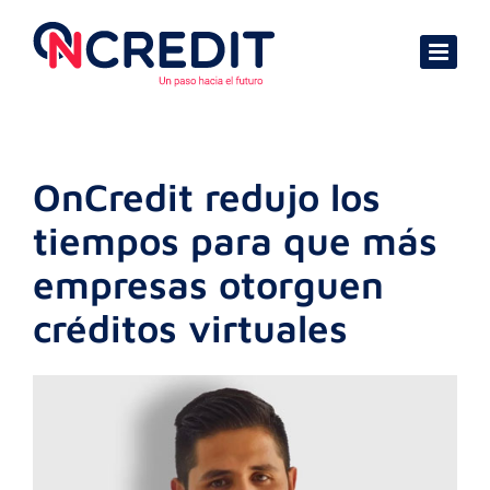
Skip
to
content
OnCredit redujo los
tiempos para que más
empresas otorguen
créditos virtuales