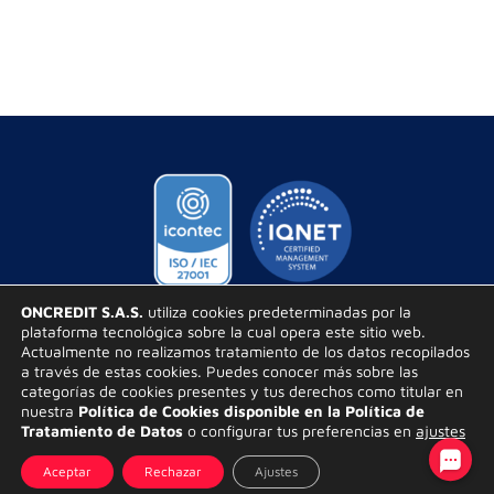
ONCREDIT S.A.S.
utiliza cookies predeterminadas por la
plataforma tecnológica sobre la cual opera este sitio web.
Términos Jurídicos
Actualmente no realizamos tratamiento de los datos recopilados
a través de estas cookies. Puedes conocer más sobre las
Aviso de Privacidad
–
Política de Tratamiento de Datos
categorías de cookies presentes y tus derechos como titular en
Personales
–
Autorización de Tratamiento de Datos
nuestra
Política de Cookies disponible en la Política de
Tratamiento de Datos
o configurar tus preferencias en
ajustes
Oncredit 2024 - Todos los Derechos Reservados
Aceptar
Rechazar
Ajustes