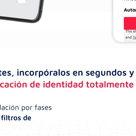
Auto
This s
and
T
tes, incorpóralos en segundos y
icación de identidad totalment
ación por fases
filtros de